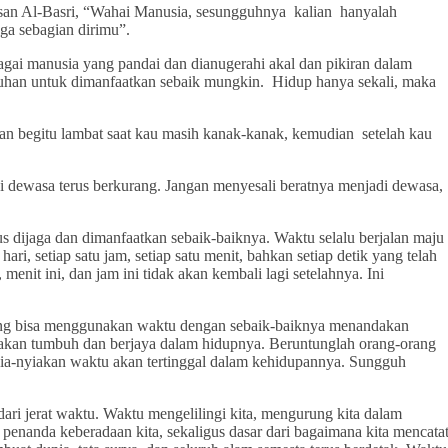
Hasan Al-Basri, “Wahai Manusia, sesungguhnya kalian hanyalah
uga sebagian dirimu”.
agai manusia yang pandai dan dianugerahi akal dan pikiran dalam
han untuk dimanfaatkan sebaik mungkin. Hidup hanya sekali, maka
an begitu lambat saat kau masih kanak-kanak, kemudian setelah kau
i dewasa terus berkurang. Jangan menyesali beratnya menjadi dewasa,
s dijaga dan dimanfaatkan sebaik-baiknya. Waktu selalu berjalan maju
hari, setiap satu jam, setiap satu menit, bahkan setiap detik yang telah
, menit ini, dan jam ini tidak akan kembali lagi setelahnya. Ini
yang bisa menggunakan waktu dengan sebaik-baiknya menandakan
akan tumbuh dan berjaya dalam hidupnya. Beruntunglah orang-orang
a-nyiakan waktu akan tertinggal dalam kehidupannya. Sungguh
as dari jerat waktu. Waktu mengelilingi kita, mengurung kita dalam
h penanda keberadaan kita, sekaligus dasar dari bagaimana kita mencata