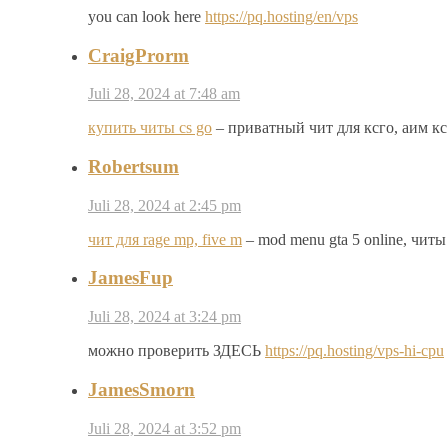
you can look here
https://pq.hosting/en/vps
CraigProrm
Juli 28, 2024 at 7:48 am
купить читы cs go
– приватный чит для ксго, аим кс
Robertsum
Juli 28, 2024 at 2:45 pm
чит для rage mp, five m
– mod menu gta 5 online, читы
JamesFup
Juli 28, 2024 at 3:24 pm
можно проверить ЗДЕСЬ
https://pq.hosting/vps-hi-cpu
JamesSmorn
Juli 28, 2024 at 3:52 pm