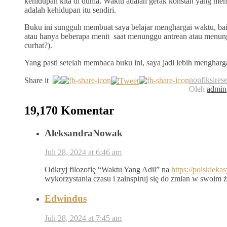
kehidupan kita di dunia. Waktu adalah gerak konstan yang memb
adalah kehidupan itu sendiri.
Buku ini sungguh membuat saya belajar menghargai waktu, bai
atau hanya beberapa menit saat menunggu antrean atau menungg
curhat?).
Yang pasti setelah membaca buku ini, saya jadi lebih mengharg
nonfiksi
res
Share it
Oleh
admin
19,170 Komentar
AleksandraNowak
Juli 28, 2024 at 6:46 am
Odkryj filozofię “Waktu Yang Adil” na
https://polskiek
wykorzystania czasu i zainspiruj się do zmian w swoim ż
Edwindus
Juli 28, 2024 at 7:45 am