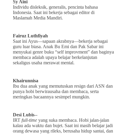
Sy Aini
Individu disleksik, generalis, pencinta bahasa
Indonesia. Saat ini bekerja sebagai editor di
Maslamah Media Mandiri.
Fairuz Luthfiyah
Saat ini Ayus—sapaan akrabnya—bekerja sebagai
guru luar biasa. Anak Bu Emi dan Pak Sabar ini
menyukai genre buku “self improvment” dan baginya
membaca adalah upaya belajar berkelanjutan
sekaligus usaha merawat mental.
Khairunnisa
Ibu dua anak yang memutuskan resign dari ASN dan
punya hobi berwirausaha dan membaca, serta
meringkas bacaannya sesimpel mungkin.
Desi Lubis
--
IRT
full
-
time
yang suka membaca. Hobi jalan-jalan
kalau ada waktu dan bujet. Saat ini masih belajar jadi
orang dewasa yang rileks, berusaha hidup santai, dan