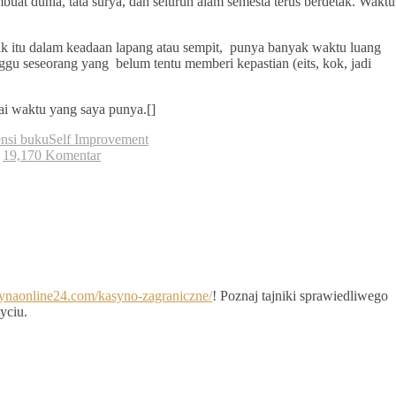
uat dunia, tata surya, dan seluruh alam semesta terus berdetak. Waktu
k itu dalam keadaan lapang atau sempit, punya banyak waktu luang
u seseorang yang belum tentu memberi kepastian (eits, kok, jadi
ai waktu yang saya punya.[]
ensi buku
Self Improvement
19,170 Komentar
asynaonline24.com/kasyno-zagraniczne/
! Poznaj tajniki sprawiedliwego
yciu.