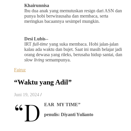
Khairunnisa
Ibu dua anak yang memutuskan resign dari ASN dan
punya hobi berwirausaha dan membaca, serta
meringkas bacaannya sesimpel mungkin.
Desi Lubis
--
IRT
full
-
time
yang suka membaca. Hobi jalan-jalan
kalau ada waktu dan bujet. Saat ini masih belajar jadi
orang dewasa yang rileks, berusaha hidup santai, dan
slow living
semampunya.
Fairuz
“Waktu yang Adil”
Juni 19, 2024
/
“D
EAR MY TIME”
penulis: Diyanti Yulianto