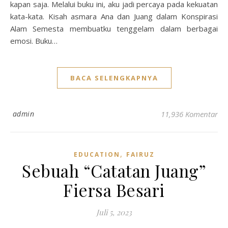
kapan saja. Melalui buku ini, aku jadi percaya pada kekuatan
kata-kata. Kisah asmara Ana dan Juang dalam Konspirasi
Alam Semesta membuatku tenggelam dalam berbagai
emosi. Buku…
BACA SELENGKAPNYA
admin
11,936 Komentar
,
EDUCATION
FAIRUZ
Sebuah “Catatan Juang”
Fiersa Besari
Juli 5, 2023