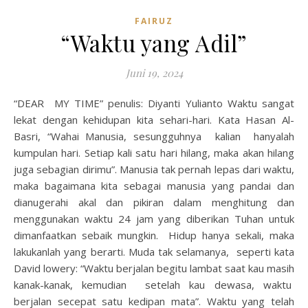
FAIRUZ
“Waktu yang Adil”
Juni 19, 2024
“DEAR MY TIME” penulis: Diyanti Yulianto Waktu sangat
lekat dengan kehidupan kita sehari-hari. Kata Hasan Al-
Basri, “Wahai Manusia, sesungguhnya kalian hanyalah
kumpulan hari. Setiap kali satu hari hilang, maka akan hilang
juga sebagian dirimu”. Manusia tak pernah lepas dari waktu,
maka bagaimana kita sebagai manusia yang pandai dan
dianugerahi akal dan pikiran dalam menghitung dan
menggunakan waktu 24 jam yang diberikan Tuhan untuk
dimanfaatkan sebaik mungkin. Hidup hanya sekali, maka
lakukanlah yang berarti. Muda tak selamanya, seperti kata
David lowery: “Waktu berjalan begitu lambat saat kau masih
kanak-kanak, kemudian setelah kau dewasa, waktu
berjalan secepat satu kedipan mata”. Waktu yang telah