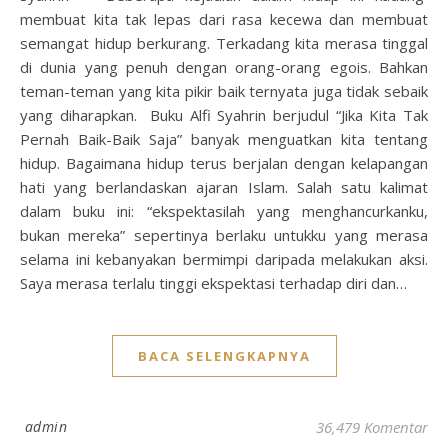
membuat kita tak lepas dari rasa kecewa dan membuat
semangat hidup berkurang. Terkadang kita merasa tinggal
di dunia yang penuh dengan orang-orang egois. Bahkan
teman-teman yang kita pikir baik ternyata juga tidak sebaik
yang diharapkan. Buku Alfi Syahrin berjudul “Jika Kita Tak
Pernah Baik-Baik Saja” banyak menguatkan kita tentang
hidup. Bagaimana hidup terus berjalan dengan kelapangan
hati yang berlandaskan ajaran Islam. Salah satu kalimat
dalam buku ini: “ekspektasilah yang menghancurkanku,
bukan mereka” sepertinya berlaku untukku yang merasa
selama ini kebanyakan bermimpi daripada melakukan aksi.
Saya merasa terlalu tinggi ekspektasi terhadap diri dan…
BACA SELENGKAPNYA
admin
36,479 Komentar