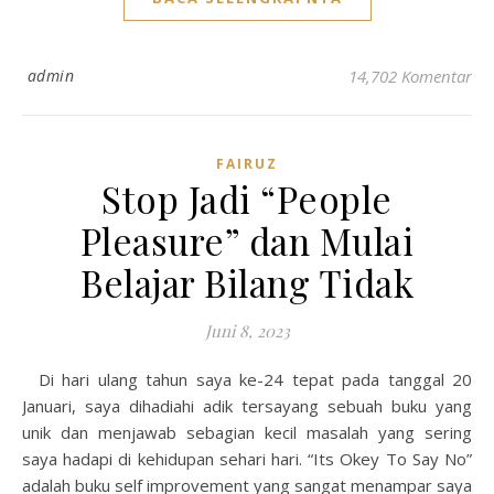
admin
14,702 Komentar
FAIRUZ
Stop Jadi “People
Pleasure” dan Mulai
Belajar Bilang Tidak
Juni 8, 2023
Di hari ulang tahun saya ke-24 tepat pada tanggal 20
Januari, saya dihadiahi adik tersayang sebuah buku yang
unik dan menjawab sebagian kecil masalah yang sering
saya hadapi di kehidupan sehari hari. “Its Okey To Say No”
adalah buku self improvement yang sangat menampar saya