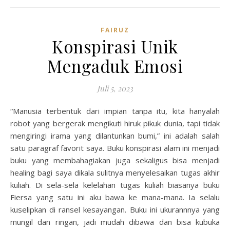
FAIRUZ
Konspirasi Unik
Mengaduk Emosi
Juli 5, 2023
“Manusia terbentuk dari impian tanpa itu, kita hanyalah
robot yang bergerak mengikuti hiruk pikuk dunia, tapi tidak
mengiringi irama yang dilantunkan bumi,” ini adalah salah
satu paragraf favorit saya. Buku konspirasi alam ini menjadi
buku yang membahagiakan juga sekaligus bisa menjadi
healing bagi saya dikala sulitnya menyelesaikan tugas akhir
kuliah. Di sela-sela kelelahan tugas kuliah biasanya buku
Fiersa yang satu ini aku bawa ke mana-mana. Ia selalu
kuselipkan di ransel kesayangan. Buku ini ukurannnya yang
mungil dan ringan, jadi mudah dibawa dan bisa kubuka