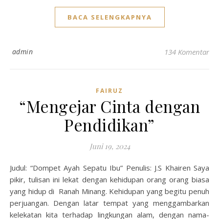
BACA SELENGKAPNYA
admin
134 Komentar
FAIRUZ
“Mengejar Cinta dengan
Pendidikan”
Juni 19, 2024
Judul: “Dompet Ayah Sepatu Ibu” Penulis: J.S Khairen Saya
pikir, tulisan ini lekat dengan kehidupan orang orang biasa
yang hidup di Ranah Minang. Kehidupan yang begitu penuh
perjuangan. Dengan latar tempat yang menggambarkan
kelekatan kita terhadap lingkungan alam, dengan nama-