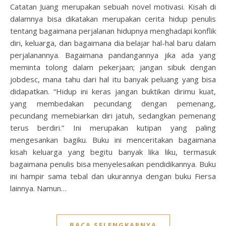
Catatan Juang merupakan sebuah novel motivasi. Kisah di
dalamnya bisa dikatakan merupakan cerita hidup penulis
tentang bagaimana perjalanan hidupnya menghadapi konflik
diri, keluarga, dan bagaimana dia belajar hal-hal baru dalam
perjalanannya. Bagaimana pandangannya jika ada yang
meminta tolong dalam pekerjaan; jangan sibuk dengan
jobdesc, mana tahu dari hal itu banyak peluang yang bisa
didapatkan. “Hidup ini keras jangan buktikan dirimu kuat,
yang membedakan pecundang dengan pemenang,
pecundang memebiarkan diri jatuh, sedangkan pemenang
terus berdiri.” Ini merupakan kutipan yang paling
mengesankan bagiku. Buku ini menceritakan bagaimana
kisah keluarga yang begitu banyak lika liku, termasuk
bagaimana penulis bisa menyelesaikan pendidikannya. Buku
ini hampir sama tebal dan ukurannya dengan buku Fiersa
lainnya. Namun…
BACA SELENGKAPNYA