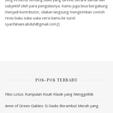
subjektif oleh para pengulasnya. Kamu juga bisa bergabung
menjadi kontributor, silakan langsung mengirimkan contoh
reviu buku suka-suka versi kamu ke surel
syarifahaini.abduh@gmail.com.[]
POS-POS TERBARU
Fiksi Lotus: Kumpulan Kisah Klasik yang Menggelitik
Anne of Green Gables: Si Gadis Berambut Merah yang