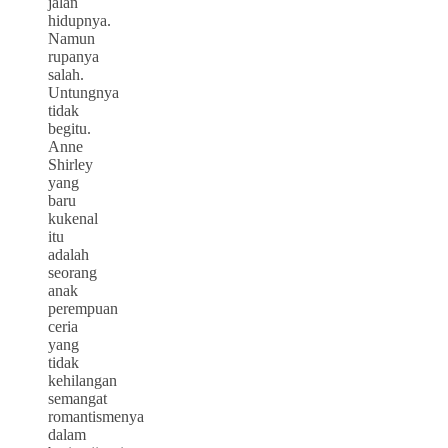
jalan
hidupnya.
Namun
rupanya
salah.
Untungnya
tidak
begitu.
Anne
Shirley
yang
baru
kukenal
itu
adalah
seorang
anak
perempuan
ceria
yang
tidak
kehilangan
semangat
romantismenya
dalam