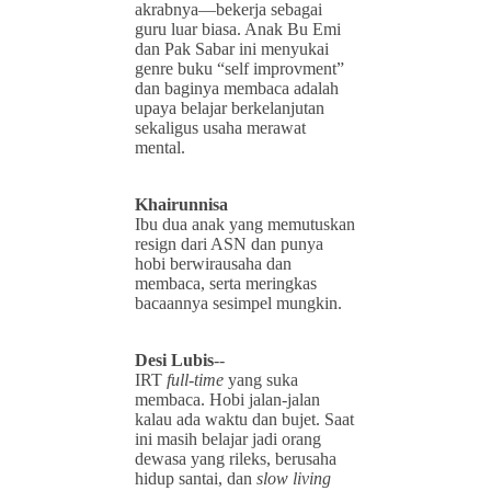
akrabnya—bekerja sebagai
guru luar biasa. Anak Bu Emi
dan Pak Sabar ini menyukai
genre buku “self improvment”
dan baginya membaca adalah
upaya belajar berkelanjutan
sekaligus usaha merawat
mental.
Khairunnisa
Ibu dua anak yang memutuskan
resign dari ASN dan punya
hobi berwirausaha dan
membaca, serta meringkas
bacaannya sesimpel mungkin.
Desi Lubis
--
IRT
full
-
time
yang suka
membaca. Hobi jalan-jalan
kalau ada waktu dan bujet. Saat
ini masih belajar jadi orang
dewasa yang rileks, berusaha
hidup santai, dan
slow living