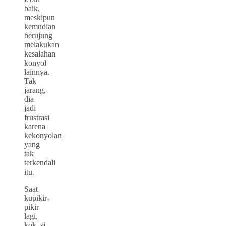
baik,
meskipun
kemudian
berujung
melakukan
kesalahan
konyol
lainnya.
Tak
jarang,
dia
jadi
frustrasi
karena
kekonyolan
yang
tak
terkendali
itu.
Saat
kupikir-
pikir
lagi,
kok, si