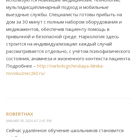
мультидисциплинарный подход и мобильные
выездные службы. Специалисты готовы прибыть на
дом за 30 минут с полным набором оборудования и
медикаментов, обеспечив пациенту помощь в
привычной и безопасной среде. Наркология здесь
строится на индивидуализации: каждый случай
рассматривается отдельно, с учётом психофизического
состояния, анамнеза и жизненного контекста пациента.
Подробнее –
http://narkologicheskaya-klinika-
novokuzneczk0.ru/
ROBERTHAX
JANUARI 30, 2026 AT 2:41 PM
Сейчас удалённое обучение школьников становится