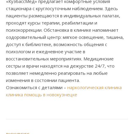
«КузбассМед» предлагает комфортные условия
стационара с круглосуточным наблюдением. Здесь
пациенты размещаются в индивидуальных палатах,
проходят курсы терапии, реабилитации и
психокоррекции. Обстановка в клинике напоминает
оздоровительный центр: мягкое освещение, тишина,
доступ к библиотеке, возможность общения с
психологом и ежедневное участие в
восстановительных мероприятиях. Медицинские
сестры и врачи находятся на дежурстве 24/7, что
позволяет немедленно реагировать на любые
изменения в состоянии пациента.
Ознакомиться с деталями –
наркологическая клиника
клиника помощь в новокузнецке