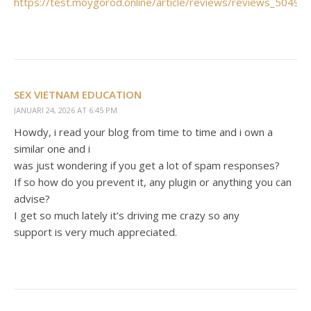
https://test.moygorod.online/article/reviews/reviews_50496.
SEX VIETNAM EDUCATION
JANUARI 24, 2026 AT 6:45 PM
Howdy, i read your blog from time to time and i own a
similar one and i
was just wondering if you get a lot of spam responses?
If so how do you prevent it, any plugin or anything you can
advise?
I get so much lately it’s driving me crazy so any
support is very much appreciated.