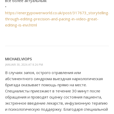
всё более актуальным.
•
https://energypowerworld.co.uk/post/317673_storytelling-
through-editing-precision-and-pacing-in-video-great-
editing-is-invi.html
MICHAELVIOPS
JANUARI 30, 2026 AT 8:26 PM
В случаях запоя, острого отравления или
абстинентного синдрома выездная наркологическая
бригада оказывает помощь прямо на месте.
Специалисты приезжают в течение 30 минут после
обращения и проводят оценку состояния пациента,
экстренное введение лекарств, инфузионную терапию
и психологическую поддержку. Благодаря специальной