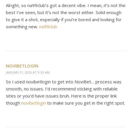
Alright, so na99club’s got a decent vibe. I mean, it’s not the
best I’ve seen, but it’s not the worst either. Solid enough
to give it a shot, especially if you’re bored and looking for
something new.
na99club
NOVIBETLOGIN
JANUARI 31, 2026 AT 9:33 AM
So I used novibetlogin to get into NoviBet… process was
smooth, no issues. I’d recommend sticking with reliable
sites or you’d have issues bruh. Here is the proper link
though
novibetlogin
to make sure you get in the right spot.