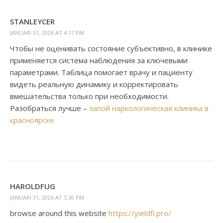
STANLEYCER
JANUARI 31, 2026 AT 4:17 PM
Чтобы не оценивать состояние субъективно, в клинике
применяется система наблюдения за ключевыми
параметрами. Таблица помогает врачу и пациенту
видеть реальную динамику и корректировать
вмешательства только при необходимости.
Разобраться лучше –
запой наркологическая клиника в
красноярске
HAROLDFUG
JANUARI 31, 2026 AT 5:30 PM
browse around this website
https://yieldfi.pro/