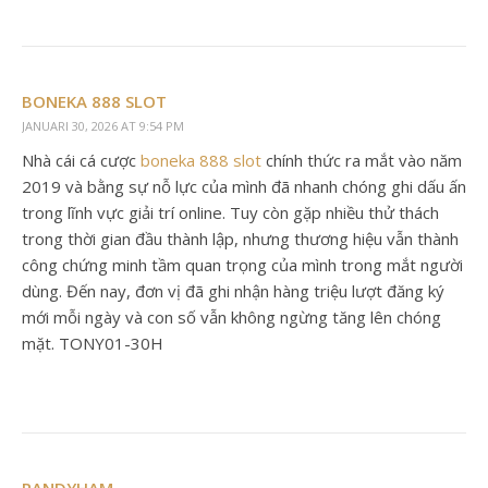
BONEKA 888 SLOT
JANUARI 30, 2026 AT 9:54 PM
Nhà cái cá cược
boneka 888 slot
chính thức ra mắt vào năm
2019 và bằng sự nỗ lực của mình đã nhanh chóng ghi dấu ấn
trong lĩnh vực giải trí online. Tuy còn gặp nhiều thử thách
trong thời gian đầu thành lập, nhưng thương hiệu vẫn thành
công chứng minh tầm quan trọng của mình trong mắt người
dùng. Đến nay, đơn vị đã ghi nhận hàng triệu lượt đăng ký
mới mỗi ngày và con số vẫn không ngừng tăng lên chóng
mặt. TONY01-30H