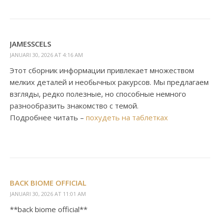
JAMESSCELS
JANUARI 30, 2026 AT 4:16 AM
Этот сборник информации привлекает множеством
мелких деталей и необычных ракурсов. Мы предлагаем
взгляды, редко полезные, но способные немного
разнообразить знакомство с темой.
Подробнее читать –
похудеть на таблетках
BACK BIOME OFFICIAL
JANUARI 30, 2026 AT 11:01 AM
**back biome official**