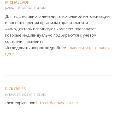
MICHAELVOF
JANUARI 31, 2026 AT 10:47 AM
Для эффективного лечения алкогольной интоксикации
и восстановления организма врачи клиники
«АлкоДоктор» используют комплекс препаратов,
которые индивидуально подбираются с учетом
состояния пациента.
Исследовать вопрос подробнее –
капельница от запоя
цена
RICKYBEIFS
JANUARI 31, 2026 AT 11:39 AM
their explanation
https://daobase.online/