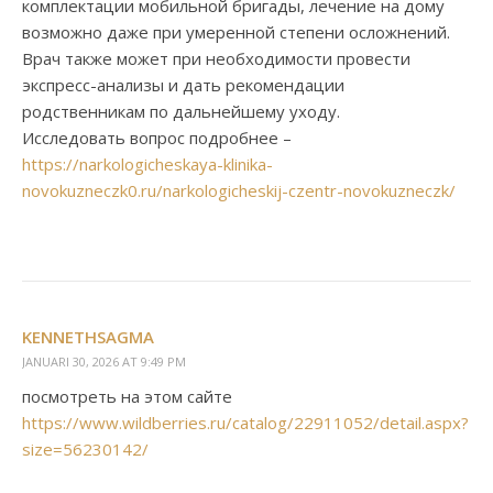
комплектации мобильной бригады, лечение на дому
возможно даже при умеренной степени осложнений.
Врач также может при необходимости провести
экспресс-анализы и дать рекомендации
родственникам по дальнейшему уходу.
Исследовать вопрос подробнее –
https://narkologicheskaya-klinika-
novokuzneczk0.ru/narkologicheskij-czentr-novokuzneczk/
KENNETHSAGMA
JANUARI 30, 2026 AT 9:49 PM
посмотреть на этом сайте
https://www.wildberries.ru/catalog/22911052/detail.aspx?
size=56230142/