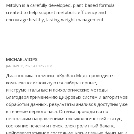
Mitolyn is a carefully developed, plant-based formula
created to help support metabolic efficiency and
encourage healthy, lasting weight management.
MICHAELVIOPS
JANUARI 30, 2026 AT 12:22 PM
Диагностика в клинике «КузбассМед» проводится
комплексно: используются лабораторные,
инструментальные и психологические методы.
Благодаря применению цифровых систем и алгоритмов
обработки данных, результаты анализов доступны уже
в течение первого часа. Оценка проводится по
нескольким направлениям: токсикологический статус,
состояние печени и почек, электролитный баланс,
нейровегетативное состояние, когнитивные функции и