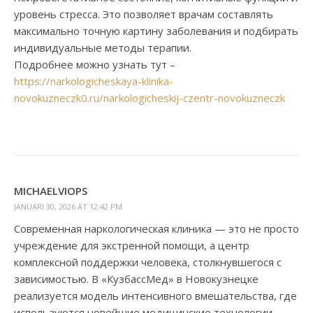
уровень стресса. Это позволяет врачам составлять
максимально точную картину заболевания и подбирать
индивидуальные методы терапии.
Подробнее можно узнать тут –
https://narkologicheskaya-klinika-
novokuzneczk0.ru/narkologicheskij-czentr-novokuzneczk
MICHAELVIOPS
JANUARI 30, 2026 AT 12:42 PM
Современная наркологическая клиника — это не просто
учреждение для экстренной помощи, а центр
комплексной поддержки человека, столкнувшегося с
зависимостью. В «КузбассМед» в Новокузнецке
реализуется модель интенсивного вмешательства, где
используются новейшие медицинские технологии,