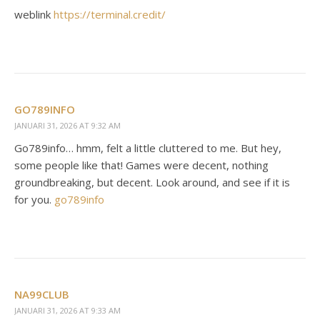
weblink
https://terminal.credit/
GO789INFO
JANUARI 31, 2026 AT 9:32 AM
Go789info… hmm, felt a little cluttered to me. But hey,
some people like that! Games were decent, nothing
groundbreaking, but decent. Look around, and see if it is
for you.
go789info
NA99CLUB
JANUARI 31, 2026 AT 9:33 AM